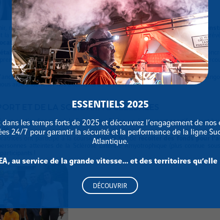
nir, nous disons souvent que
l’employabilité ne se décrète pas : elle se const
t la meilleure illustration. Que ce sont des expériences qui font grandir, qui r
vocations.
 établissements scolaires
nous permet de construire une dynamique concrète
premiers emplois chez MESEA, et ces premiers emplois deviennent des parcour
ancrage territorial, nous avons également participé au forum du CESI d’Ang
us aide à identifier nos alternants de demain !
ESSENTIELS 2025
PORT ET DE LA SOLIDARITÉ CÉLÉBRÉES
é son soutien financier à
la Course des Fadas
, un événement sportif portant haut
 dans les temps forts de 2025 et découvrez l’engagement de nos 
 de soi.
es 24/7 pour garantir la sécurité et la performance de la ligne S
oratrices ont participé à la course, dans le but de
récolter des fonds pour l’a
Atlantique.
ersonnes atteintes de la Sclérose Latérale Amyotrophique (plus connue sous
articipants !
, au service de la grande vitesse… et des territoires qu’elle 
DÉCOUVRIR