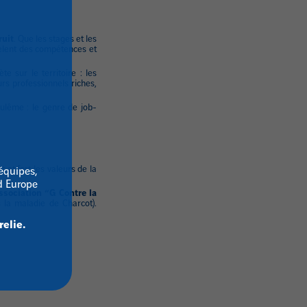
ruit
. Que les stages et les
évèlent des compétences et
 sur le territoire : les
s professionnels riches,
oulême : le genre de
job-
 et fort les valeurs de la
équipes,
ud Europe
ssociation “G Contre la
 la maladie de Charcot).
relie.