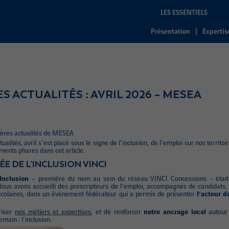
LES ESSENTIELS
Présentation
Expertis
 ACTUALITÉS : AVRIL 2026 – MESEA
nières actualités de MESEA
ualités, avril s’est placé sous le signe de l’inclusion, de l’emploi sur nos territ
ments phares dans cet article.
ÉE DE L’INCLUSION VINCI
’Inclusion
– première du nom au sein du réseau VINCI Concessions – était
ous avons accueilli des prescripteurs de l’emploi, accompagnés de candidats, 
 scolaires, dans un événement fédérateur qui a permis de présenter
l’acteur d
riser
nos métiers et expertises
, et de renforcer
notre ancrage local
autour 
main : l’inclusion.