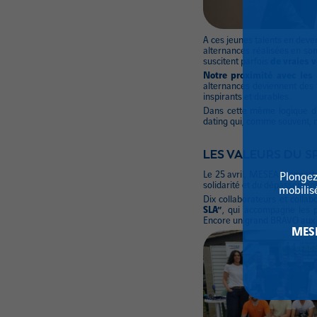
A ces jeunes talents en deve
alternances réalisées en son
suscitent parfois
de vraies 
Notre proximité avec les
alternances deviennent des 
inspirants et durables.
Dans cette même logique d’
dating
qui, comme souvent, no
LES VALEURS DU S
Le 25 avril, MESEA a apport
Plongez
solidarité et du dépassement
mobilisé
Dix collaborateurs et collab
SLA”
, qui accompagne les p
Encore un grand BRAVO aux p
MESEA