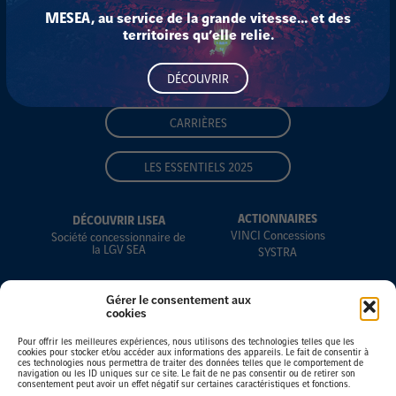
MESEA, au service de la grande vitesse… et des
territoires qu’elle relie.
SUIVEZ-NOUS
DÉCOUVRIR
CARRIÈRES
LES ESSENTIELS 2025
ACTIONNAIRES
DÉCOUVRIR LISEA
VINCI Concessions
Société concessionnaire de
la LGV SEA
SYSTRA
Gérer le consentement aux
cookies
Mainteneur de la LGV SEA Tours-Bordeaux
Pour offrir les meilleures expériences, nous utilisons des technologies telles que les
cookies pour stocker et/ou accéder aux informations des appareils. Le fait de consentir à
Présentation
Expertise
Sécurité
Engagements
ces technologies nous permettra de traiter des données telles que le comportement de
navigation ou les ID uniques sur ce site. Le fait de ne pas consentir ou de retirer son
consentement peut avoir un effet négatif sur certaines caractéristiques et fonctions.
MESEA Académie
Actualités
Galerie photos